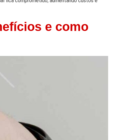
onal fica comprometido, aumentando custos e
nefícios e como