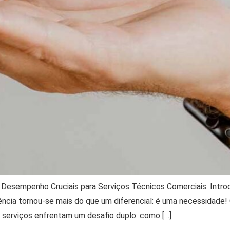
 Desempenho Cruciais para Serviços Técnicos Comerciais. Intro
iência tornou-se mais do que um diferencial: é uma necessidad
 serviços enfrentam um desafio duplo: como […]