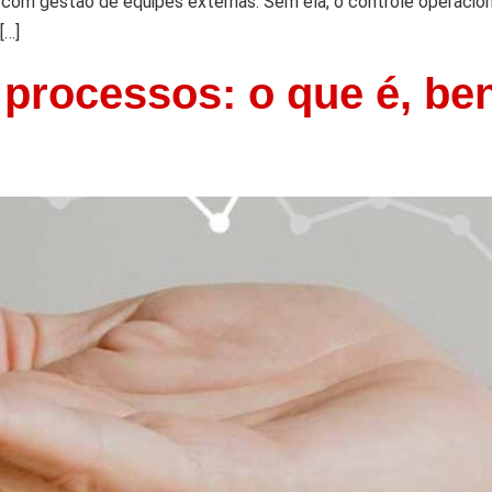
 com gestão de equipes externas. Sem ela, o controle operaci
[…]
processos: o que é, be