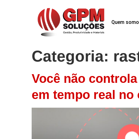
Quem somo
Categoria:
ras
Você não controla 
em tempo real no