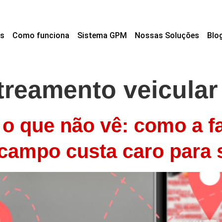
s
Como funciona
Sistema GPM
Nossas Soluções
Blo
treamento veicular
o que não vê: como a fal
 campo custa caro para